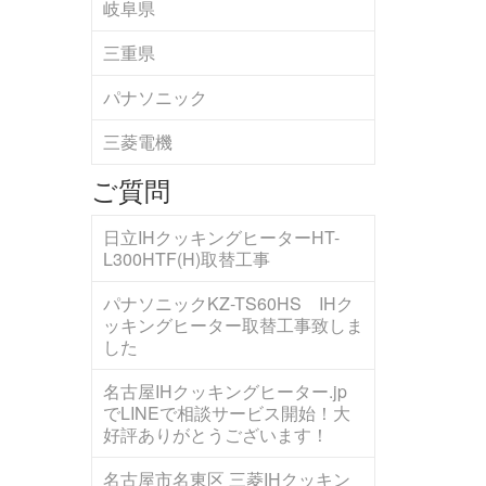
岐阜県
三重県
パナソニック
三菱電機
ご質問
日立IHクッキングヒーターHT-
L300HTF(H)取替工事
パナソニックKZ-TS60HS IHク
ッキングヒーター取替工事致しま
した
名古屋IHクッキングヒーター.jp
でLINEで相談サービス開始！大
好評ありがとうございます！
名古屋市名東区 三菱IHクッキン