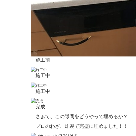
施工前
施工中
施工中
完成
さぁて、この隙間をどうやって埋めるか？
プロのわざ、炸裂で完璧に埋めました！！