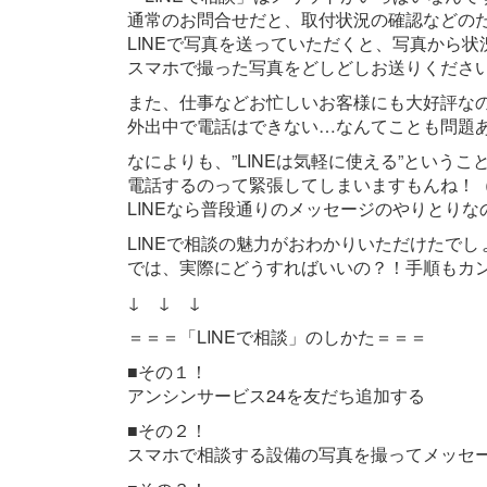
通常のお問合せだと、取付状況の確認などの
LINEで写真を送っていただくと、写真から
スマホで撮った写真をどしどしお送りくださ
また、仕事などお忙しいお客様にも大好評な
外出中で電話はできない…なんてことも問題
なによりも、”LINEは気軽に使える”というこ
電話するのって緊張してしまいますもんね！
LINEなら普段通りのメッセージのやりとり
LINEで相談の魅力がおわかりいただけたでし
では、実際にどうすればいいの？！手順もカ
↓ ↓ ↓
＝＝＝「LINEで相談」のしかた＝＝＝
■その１！
アンシンサービス24を友だち追加する
■その２！
スマホで相談する設備の写真を撮ってメッセ