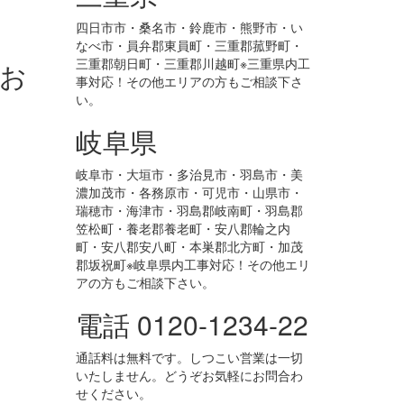
四日市市・桑名市・鈴鹿市・熊野市・い
なべ市・員弁郡東員町・三重郡菰野町・
三重郡朝日町・三重郡川越町※三重県内工
お
事対応！その他エリアの方もご相談下さ
い。
岐阜県
岐阜市・大垣市・多治見市・羽島市・美
濃加茂市・各務原市・可児市・山県市・
瑞穂市・海津市・羽島郡岐南町・羽島郡
笠松町・養老郡養老町・安八郡輪之内
町・安八郡安八町・本巣郡北方町・加茂
郡坂祝町※岐阜県内工事対応！その他エリ
アの方もご相談下さい。
電話 0120-1234-22
通話料は無料です。しつこい営業は一切
いたしません。どうぞお気軽にお問合わ
せください。