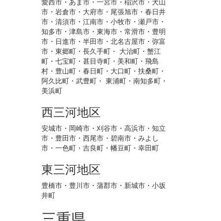
愛西市・あま市・一宮市・稲沢市・犬山
市・岩倉市・大府市・尾張旭市・春日井
市・清須市・江南市・小牧市・瀬戸市・
知多市・津島市・東海市・常滑市・豊明
市・日進市・半田市・北名古屋市・弥富
市・東郷町・長久手町・ 大治町・蟹江
町・七宝町・甚目寺町・美和町・飛島
村・豊山町・春日町・大口町・扶桑町・
阿久比町・武豊町・ 東浦町・南知多町・
美浜町
西三河地区
安城市・岡崎市・刈谷市・高浜市・知立
市・豊田市・西尾市・碧南市・みよし
市・一色町・吉良町・幡豆町・幸田町
東三河地区
豊橋市・豊川市・蒲郡市・新城市・小坂
井町
三重県