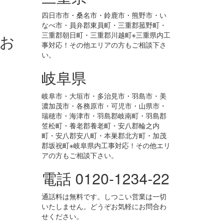
四日市市・桑名市・鈴鹿市・熊野市・い
なべ市・員弁郡東員町・三重郡菰野町・
三重郡朝日町・三重郡川越町※三重県内工
お
事対応！その他エリアの方もご相談下さ
い。
岐阜県
岐阜市・大垣市・多治見市・羽島市・美
濃加茂市・各務原市・可児市・山県市・
瑞穂市・海津市・羽島郡岐南町・羽島郡
笠松町・養老郡養老町・安八郡輪之内
町・安八郡安八町・本巣郡北方町・加茂
郡坂祝町※岐阜県内工事対応！その他エリ
アの方もご相談下さい。
電話 0120-1234-22
通話料は無料です。しつこい営業は一切
いたしません。どうぞお気軽にお問合わ
せください。