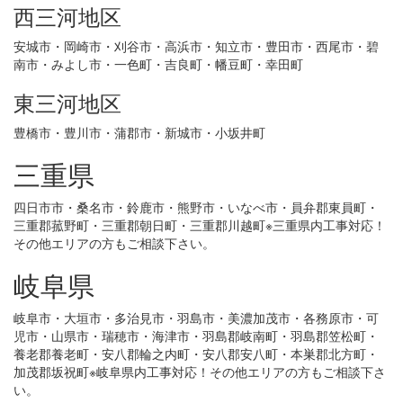
西三河地区
安城市・岡崎市・刈谷市・高浜市・知立市・豊田市・西尾市・碧
南市・みよし市・一色町・吉良町・幡豆町・幸田町
東三河地区
豊橋市・豊川市・蒲郡市・新城市・小坂井町
三重県
四日市市・桑名市・鈴鹿市・熊野市・いなべ市・員弁郡東員町・
三重郡菰野町・三重郡朝日町・三重郡川越町※三重県内工事対応！
その他エリアの方もご相談下さい。
岐阜県
岐阜市・大垣市・多治見市・羽島市・美濃加茂市・各務原市・可
児市・山県市・瑞穂市・海津市・羽島郡岐南町・羽島郡笠松町・
養老郡養老町・安八郡輪之内町・安八郡安八町・本巣郡北方町・
加茂郡坂祝町※岐阜県内工事対応！その他エリアの方もご相談下さ
い。