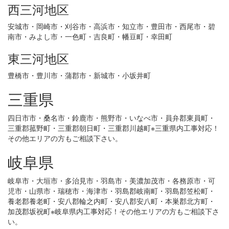
西三河地区
安城市・岡崎市・刈谷市・高浜市・知立市・豊田市・西尾市・碧
南市・みよし市・一色町・吉良町・幡豆町・幸田町
東三河地区
豊橋市・豊川市・蒲郡市・新城市・小坂井町
三重県
四日市市・桑名市・鈴鹿市・熊野市・いなべ市・員弁郡東員町・
三重郡菰野町・三重郡朝日町・三重郡川越町※三重県内工事対応！
その他エリアの方もご相談下さい。
岐阜県
岐阜市・大垣市・多治見市・羽島市・美濃加茂市・各務原市・可
児市・山県市・瑞穂市・海津市・羽島郡岐南町・羽島郡笠松町・
養老郡養老町・安八郡輪之内町・安八郡安八町・本巣郡北方町・
加茂郡坂祝町※岐阜県内工事対応！その他エリアの方もご相談下さ
い。