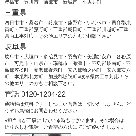
豊橋市・豊川市・蒲郡市・新城市・小坂井町
三重県
四日市市・桑名市・鈴鹿市・熊野市・いなべ市・員弁郡東
員町・三重郡菰野町・三重郡朝日町・三重郡川越町※三重
県内工事対応！その他エリアの方もご相談下さい。
岐阜県
岐阜市・大垣市・多治見市・羽島市・美濃加茂市・各務原
市・可児市・山県市・瑞穂市・海津市・羽島郡岐南町・羽
島郡笠松町・養老郡養老町・安八郡輪之内町・安八郡安八
町・本巣郡北方町・加茂郡坂祝町※岐阜県内工事対応！そ
の他エリアの方もご相談下さい。
電話 0120-1234-22
通話料は無料です。しつこい営業は一切いたしません。ど
うぞお気軽にお問合わせください。
※担当者が工事に出ている時もございます。その場合は、
折り返しお電話・ご希望の方法にてご連絡いたします。