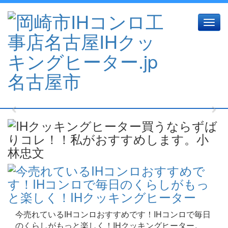
Toggl
navig
Previous
Nex
今売れているIHコンロおすすめです！IHコンロで毎日
のくらしがもっと楽しく！IHクッキングヒーター。