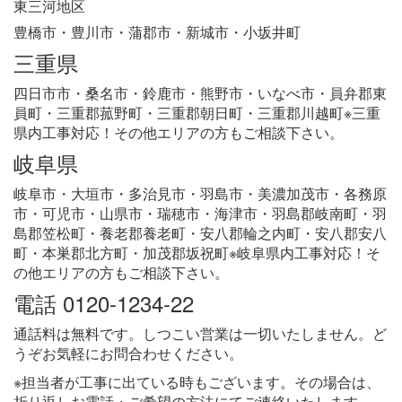
東三河地区
豊橋市・豊川市・蒲郡市・新城市・小坂井町
三重県
四日市市・桑名市・鈴鹿市・熊野市・いなべ市・員弁郡東
員町・三重郡菰野町・三重郡朝日町・三重郡川越町※三重
県内工事対応！その他エリアの方もご相談下さい。
岐阜県
岐阜市・大垣市・多治見市・羽島市・美濃加茂市・各務原
市・可児市・山県市・瑞穂市・海津市・羽島郡岐南町・羽
島郡笠松町・養老郡養老町・安八郡輪之内町・安八郡安八
町・本巣郡北方町・加茂郡坂祝町※岐阜県内工事対応！そ
の他エリアの方もご相談下さい。
電話 0120-1234-22
通話料は無料です。しつこい営業は一切いたしません。ど
うぞお気軽にお問合わせください。
※担当者が工事に出ている時もございます。その場合は、
折り返しお電話・ご希望の方法にてご連絡いたします。