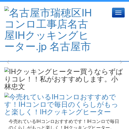
Toggl
navig
Previous
Nex
今売れているIHコンロおすすめです！IHコンロで毎日
のくらしがもっと楽しく！IHクッキングヒーター。