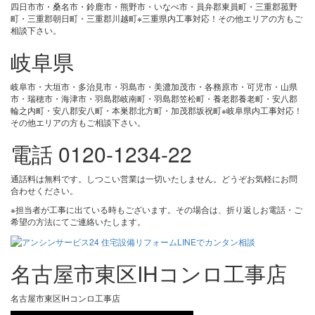
四日市市・桑名市・鈴鹿市・熊野市・いなべ市・員弁郡東員町・三重郡菰野
町・三重郡朝日町・三重郡川越町※三重県内工事対応！その他エリアの方もご
相談下さい。
岐阜県
岐阜市・大垣市・多治見市・羽島市・美濃加茂市・各務原市・可児市・山県
市・瑞穂市・海津市・羽島郡岐南町・羽島郡笠松町・養老郡養老町・安八郡
輪之内町・安八郡安八町・本巣郡北方町・加茂郡坂祝町※岐阜県内工事対応！
その他エリアの方もご相談下さい。
電話 0120-1234-22
通話料は無料です。しつこい営業は一切いたしません。どうぞお気軽にお問
合わせください。
※担当者が工事に出ている時もございます。その場合は、折り返しお電話・ご
希望の方法にてご連絡いたします。
名古屋市東区IHコンロ工事店
名古屋市東区IHコンロ工事店