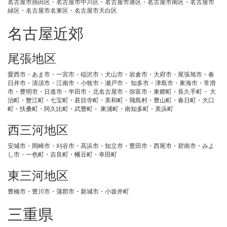
名古屋市熱田区・名古屋市中川区・名古屋市港区・名古屋市南区・名古屋市
緑区・名古屋市名東区・名古屋市天白区
名古屋近郊
尾張地区
愛西市・あま市・一宮市・稲沢市・犬山市・岩倉市・大府市・尾張旭市・春
日井市・清須市・江南市・小牧市・瀬戸市・ 知多市・津島市・東海市・常滑
市・豊明市・日進市・半田市・北名古屋市・弥富市・東郷町・長久手町・ 大
治町・蟹江町・七宝町・甚目寺町・美和町・飛島村・豊山町・春日町・大口
町・扶桑町・阿久比町・武豊町・ 東浦町・南知多町・美浜町
西三河地区
安城市・岡崎市・刈谷市・高浜市・知立市・豊田市・西尾市・碧南市・みよ
し市・一色町・吉良町・幡豆町・幸田町
東三河地区
豊橋市・豊川市・蒲郡市・新城市・小坂井町
三重県